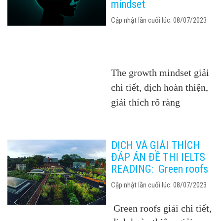
mindset
Cập nhật lần cuối lúc: 08/07/2023
The growth mindset giải
chi tiết, dịch hoàn thiện,
giải thích rõ ràng
DỊCH VÀ GIẢI THÍCH
ĐÁP ÁN ĐỀ THI IELTS
READING: Green roofs
Cập nhật lần cuối lúc: 08/07/2023
Green roofs giải chi tiết,