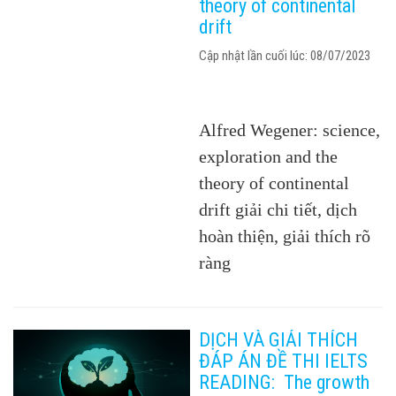
theory of continental
drift
Cập nhật lần cuối lúc: 08/07/2023
Alfred Wegener: science,
exploration and the
theory of continental
drift giải chi tiết, dịch
hoàn thiện, giải thích rõ
ràng
DỊCH VÀ GIẢI THÍCH
ĐÁP ÁN ĐỀ THI IELTS
READING: The growth