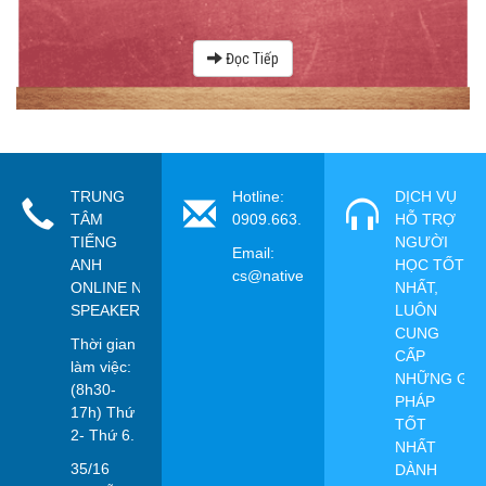
Đọc Tiếp
TRUNG
Hotline:
DỊCH VỤ
TÂM
0909.663.115
HỖ TRỢ
TIẾNG
NGƯỜI
Email:
ANH
HỌC TỐT
cs@nativespeaker.vn
ONLINE NATIVE
NHẤT,
SPEAKER
LUÔN
CUNG
Thời gian
CẤP
làm việc:
NHỮNG GIẢ
(8h30-
PHÁP
17h) Thứ
TỐT
2- Thứ 6.
NHẤT
35/16
DÀNH