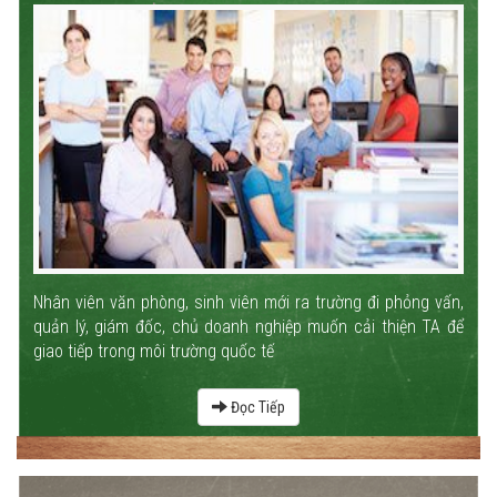
Nhân viên văn phòng, sinh viên mới ra trường đi phỏng vấn,
quản lý, giám đốc, chủ doanh nghiệp muốn cải thiện TA để
giao tiếp trong môi trường quốc tế
Đọc Tiếp