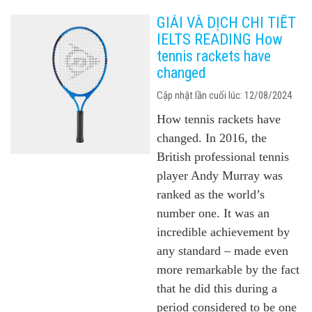
GIẢI VÀ DỊCH CHI TIẾT
IELTS READING How
tennis rackets have
changed
Cập nhật lần cuối lúc: 12/08/2024
How tennis rackets have
changed. In 2016, the
British professional tennis
player Andy Murray was
ranked as the world’s
number one. It was an
incredible achievement by
any standard – made even
more remarkable by the fact
that he did this during a
period considered to be one