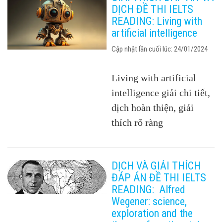
DỊCH ĐỀ THI IELTS
READING: Living with
artificial intelligence
Cập nhật lần cuối lúc: 24/01/2024
Living with artificial
intelligence giải chi tiết,
dịch hoàn thiện, giải
thích rõ ràng
DỊCH VÀ GIẢI THÍCH
ĐÁP ÁN ĐỀ THI IELTS
READING: Alfred
Wegener: science,
exploration and the