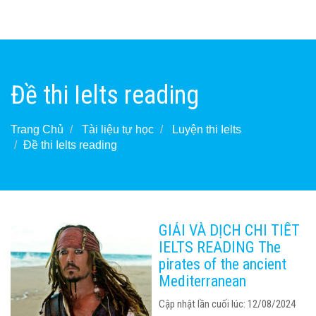
Đề thi Ielts reading
Trang Chủ
Tài liệu tự học
Luyện thi Ielts
Đề thi Ielts reading
GIẢI VÀ DỊCH CHI TIẾT
IELTS READING The
pirates of the ancient
Mediterranean
Cập nhật lần cuối lúc: 12/08/2024