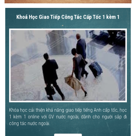
Khoá Học Giao Tiếp Công Tác Cấp Tốc 1 kèm 1
Khóa học cải thiện khả năng giao tiếp tiếng Anh cấp tốc, học
1 kèm 1 online với GV nước ngoài, dành cho người sắp đi
công tác nước ngoài.