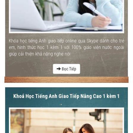
Khóa học tiếng Anh giao tiếp online qua Skype dành cho trẻ
em, hình thức học 1 kèm 1 với 100% giáo viên nước ngoài
giúp cải thiện khả năng nghe nói
Đọc Tiếp
Khoá Học Tiếng Anh Giao Tiếp Nâng Cao 1 kèm 1