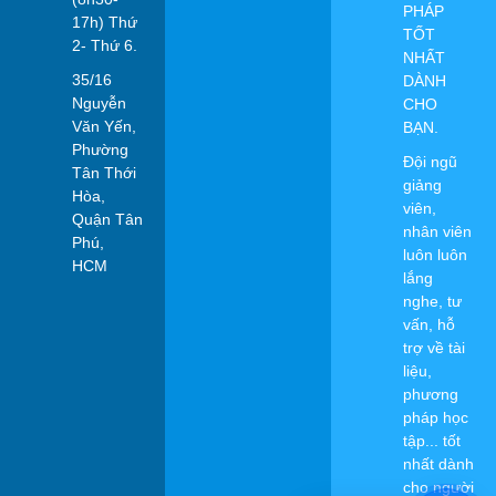
PHÁP
17h) Thứ
TỐT
2- Thứ 6.
NHẤT
35/16
DÀNH
Nguyễn
CHO
Văn Yến,
BẠN.
Phường
Đội ngũ
Tân Thới
giảng
Hòa,
viên,
Quận Tân
nhân viên
Phú,
luôn luôn
HCM
lắng
nghe, tư
vấn, hỗ
trợ về tài
liệu,
phương
pháp học
tập... tốt
nhất dành
cho người