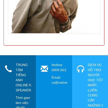
TRUNG
Hotline:
DỊCH VỤ
TÂM
0909.663.115
HỖ TRỢ
TIẾNG
NGƯỜI
Email:
ANH
HỌC TỐT
cs@nativespeaker.vn
ONLINE NATIVE
NHẤT,
SPEAKER
LUÔN
CUNG
Thời gian
CẤP
làm việc:
NHỮNG GIẢ
(8h30-