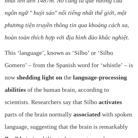
nhất lên đến 1487m. Nó cũng là quê hương của
ngôn ngữ " huýt sáo" nổi tiếng nhất thế giới, một
phương tiện truyền thông tin qua khoảng cách xa,
hoàn toàn thích hợp với địa hình đảo khắc nghiệt.
This ‘language’, known as ‘Silbo’ or ‘Silbo
Gomero’ – from the Spanish word for ‘whistle’ – is
now
shedding light on
the
language-processing
abilities
of the human brain, according to
scientists. Researchers say that Silbo
activates
parts of the brain normally
associated
with spoken
language, suggesting that the brain is remarkably