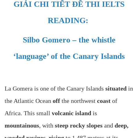
GIẢI CHI TIẾT ĐỀ THI IELTS
READING:
Silbo Gomero – the whistle
‘language’ of the Canary Islands
La Gomera is one of the Canary Islands
situated
in
the Atlantic Ocean
off
the northwest
coast
of
Africa. This small
volcanic island
is
mountainous
, with
steep rocky slopes
and
deep,
wooded ravines
,
rising
to 1,487 metres at its