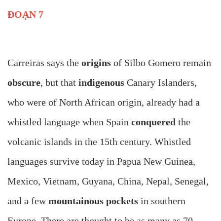
ĐOẠN 7
Carreiras says the
origins
of Silbo Gomero remain
obscure
, but that
indigenous
Canary Islanders,
who were of North African origin, already had a
whistled language when Spain
conquered
the
volcanic islands in the 15th century. Whistled
languages survive today in Papua New Guinea,
Mexico, Vietnam, Guyana, China, Nepal, Senegal,
and a few
mountainous pockets
in southern
Europe. There are thought to be as many as 70