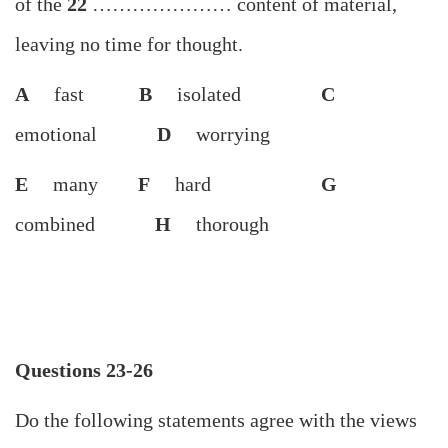
of the
22
………………… content of material,
leaving no time for thought.
A
fast
B
isolated
C
emotional
D
worrying
E
many
F
hard
G
combined
H
thorough
Questions 23-26
Do the following statements agree with the views