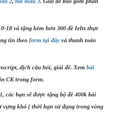
mẫu 2
,
bài mẫu 3
. Giải đề bao gồm phần
18 và tặng kèm hơn 300 đề Ielts thực
ông tin theo
form tại đây
và thanh toán
script, dịch câu hỏi, giải đề. Xem
bài
tin CK trong form.
, các bạn sẽ được tặng bộ đề 400k bài
 từ vựng khó ( thời hạn sử dụng trong vòng