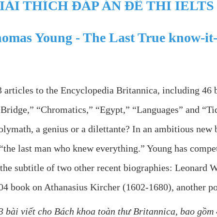
IẢI THÍCH ĐÁP ÁN ĐỀ THI IELT
omas Young - The Last True know-it-
rticles to the Encyclopedia Britannica, including 46 bi
on “Bridge,” “Chromatics,” “Egypt,” “Languages” and “
polymath, a genius or a dilettante? In an ambitious ne
h “the last man who knew everything.” Young has compe
s the subtitle of two other recent biographies: Leonard 
04 book on Athanasius Kircher (1602-1680), another p
bài viết cho Bách khoa toàn thư Britannica, bao gồm 