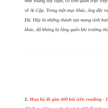
như Young suy luận, có liên quan trực tiếp
về Ai Cập. Trong một mục khác, ông đặt r
Độ. Đây là những thành tựu mang tính bướ
khác, đã không bị lãng quên khi trưởng th
1.
Mua bộ đề gần 400 bài ielts reading - D