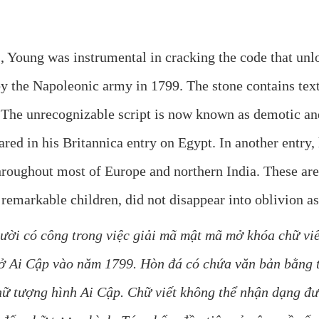
ies, Young was instrumental in cracking the code that un
by the Napoleonic army in 1799. The stone contains tex
The unrecognizable script is now known as demotic and,
eared in his Britannica entry on Egypt. In another entry
throughout most of Europe and northern India. These a
emarkable children, did not disappear into oblivion as
gười có công trong việc giải mã mật mã mở khóa chữ vi
 Ai Cập vào năm 1799. Hòn đá có chứa văn bản bằng ti
hữ tượng hình Ai Cập. Chữ viết không thể nhận dạng đượ