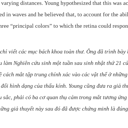
 varying distances. Young hypothesized that this was a
ed in waves and he believed that, to account for the abil
hree “principal colors” to which the retina could respon
 chỉ viết các mục bách khoa toàn thư. Ông đã trình bày
 làm Nghiên cứu sinh một tuần sau sinh nhật thứ 21 củ
 về cách mắt tập trung chính xác vào các vật thể ở nhữ
 đổi hình dạng của thấu kính. Young cũng đưa ra giả th
àu sắc, phải có ba cơ quan thụ cảm trong mắt tương ứn
hững giả thuyết này sau đó đã được chứng minh là đúng