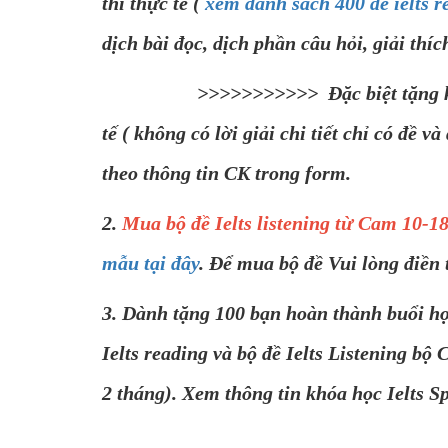
thi thực tế (
xem danh sách 400 đề ielts r
dịch bài đọc, dịch phần câu hỏi, giải thích
>>>>>>>>>>> Đặc biệt tặng kèm Dịch và
tế ( không có lời giải chi tiết chỉ có đề v
theo thông tin CK trong form.
2.
Mua bộ đề Ielts listening từ Cam 10-18 
mẫu tại đây
. Để mua bộ đề Vui lòng điền 
3. Dành tặng 100 bạn hoàn thành buổi học
Ielts reading và bộ đề Ielts Listening bộ
2 tháng). Xem thông tin khóa học Ielts S