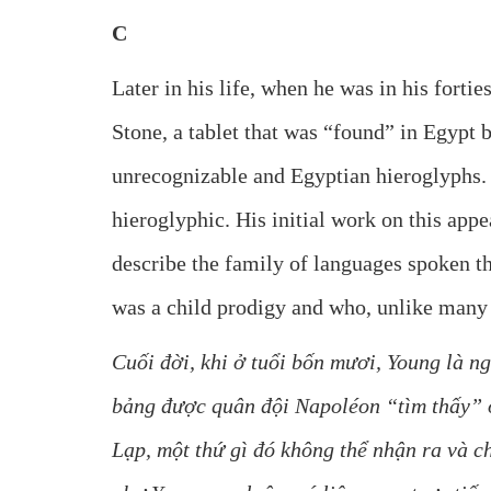
C
Later in his life, when he was in his fort
Stone, a tablet that was “found” in Egypt 
unrecognizable and Egyptian hieroglyphs. 
hieroglyphic. His initial work on this app
describe the family of languages spoken 
was a child prodigy and who, unlike many r
Cuối đời, khi ở tuổi bốn mươi, Young là n
bảng được quân đội Napoléon “tìm thấy” ở
Lạp, một thứ gì đó không thể nhận ra và c