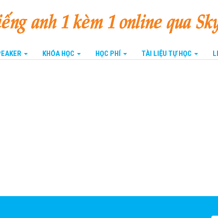
SPEAKER
KHÓA HỌC
HỌC PHÍ
TÀI LIỆU TỰ HỌC
L