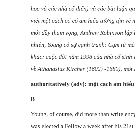
học và các nhà cổ điển) và các bài luận 
viết một cách có có am hiểu tường tận về n
mới đầy tham vọng, Andrew Robinson lập l
nhiên, Young có sự cạnh tranh: Cụm từ mà 
khác: cuộc đời năm 1998 của nhà cổ sinh
về Athanasius Kircher (1602) -1680), một 
authoritatively (adv): một cách am hiểu
B
Young, of course, did more than write ency
was elected a Fellow a week after his 21s