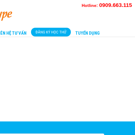
0909.663.115
Hotline:
ĐĂNG KÝ HỌC THỬ
IÊN HỆ TƯ VẤN
TUYỂN DỤNG