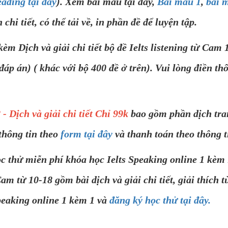
eading tại đây
). Xem bài mẫu tại đây,
Bài mẫu 1
,
bài 
 chi tiết, có thể tải về, in phần đề để luyện tập.
 giải chi tiết bộ đề Ielts listening từ Cam 10-
à đáp án) ( khác với bộ 400 đề ở trên). Vui lòng điền th
- Dịch và giải chi tiết Chỉ 99k
bao gồm phần dịch tran
thông tin theo
form tại đây
và thanh toán theo thông 
 thử miễn phí khóa học Ielts Speaking online 1 kèm 1
 Cam từ 10-18 gồm bài dịch và giải chi tiết, giải thích
peaking online 1 kèm 1 và
đăng ký học thử tại đây.