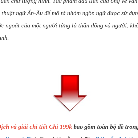
 đến chữ tượng hình. Tác phẩm đầu tiên của ông về vấn 
a thuật ngữ Ấn-Âu để mô tả nhóm ngôn ngữ được sử dụn
c ngoặt của một người từng là thần đồng và người, kh
ành.
ịch và giải chi tiết Chỉ 199k
bao gồm toàn bộ đề trong