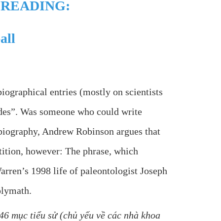
S READING:
all
ographical entries (mostly on scientists
Tides”. Was someone who could write
w biography, Andrew Robinson argues that
tition, however: The phrase, which
Warren’s 1998 life of paleontologist Joseph
olymath.
46 mục tiểu sử (chủ yếu về các nhà khoa