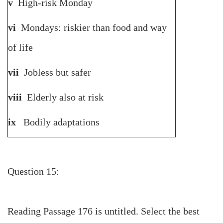
v
High-risk Monday
vi
Mondays: riskier than food and way
of life
vii
Jobless but safer
viii
Elderly also at risk
ix
Bodily adaptations
Question 15:
Reading Passage 176 is untitled. Select the best