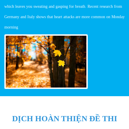
which leaves you sweating and gasping for breath. Recent research from
Germany and Italy shows that heart attacks are more common on Monday
morning
DỊCH HOÀN THIỆN ĐỀ THI