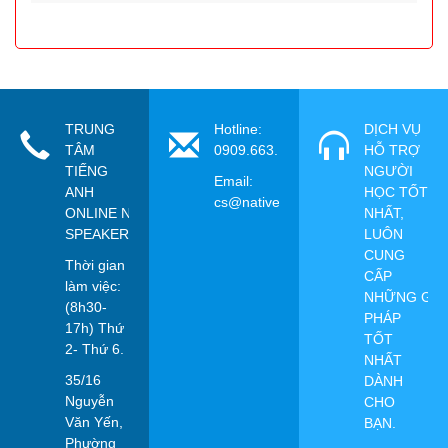
TRUNG
Hotline:
DỊCH VỤ
TÂM
0909.663.115
HỖ TRỢ
TIẾNG
NGƯỜI
Email:
ANH
HỌC TỐT
cs@nativespeaker.vn
ONLINE NATIVE
NHẤT,
SPEAKER
LUÔN
CUNG
Thời gian
CẤP
làm việc:
NHỮNG GIẢ
(8h30-
PHÁP
17h) Thứ
TỐT
2- Thứ 6.
NHẤT
35/16
DÀNH
Nguyễn
CHO
Văn Yến,
BẠN.
Phường