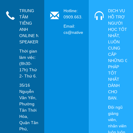
TRUNG
Hotline:
DỊCH VỤ
TÂM
0909.663.115
HỖ TRỢ
TIẾNG
NGƯỜI
Email:
ANH
HỌC TỐT
cs@nativespeaker.vn
ONLINE NATIVE
NHẤT,
SPEAKER
LUÔN
CUNG
Thời gian
CẤP
làm việc:
NHỮNG GIẢ
(8h30-
PHÁP
17h) Thứ
TỐT
2- Thứ 6.
NHẤT
35/16
DÀNH
Nguyễn
CHO
Văn Yến,
BẠN.
Phường
Đội ngũ
Tân Thới
giảng
Hòa,
viên,
Quận Tân
nhân viên
Phú,
luôn luôn