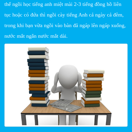
thể ngồi học tiếng anh miệt mài 2-3 tiếng đồng hồ liên
tục hoặc có đứa thì ngồi cày tiếng Anh cả ngày cả đêm,
trong khi bạn vừa ngồi vào bàn đã ngáp lên ngáp xuống,
nước mắt ngắn nước mắt dài.