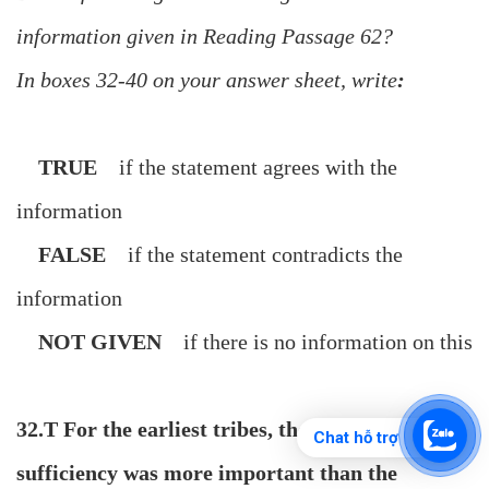
information given in Reading Passage 62?
In boxes 32-40 on your answer sheet, write
:
TRUE
if the statement agrees with the
information
FALSE
if the statement contradicts the
information
NOT GIVEN
if there is no information on this
32.T For the earliest tribes, the concept of
Chat hỗ trợ
sufficiency was more important than the