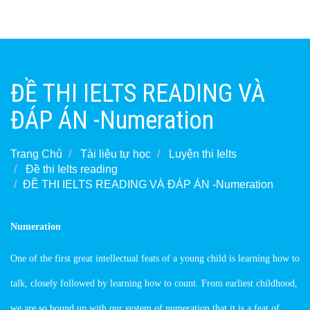
ĐỀ THI IELTS READING VÀ
ĐÁP ÁN -Numeration
Trang Chủ
Tài liệu tự học
Luyện thi Ielts
Đề thi Ielts reading
ĐỀ THI IELTS READING VÀ ĐÁP ÁN -Numeration
Numeration
One of the first great intellectual feats of a young child is learning how to
talk, closely followed by learning how to count. From earliest childhood,
we are so bound up with our system of numeration that it is a feat of