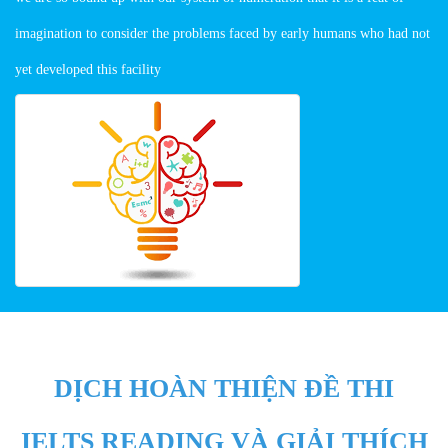
imagination to consider the problems faced by early humans who had not
yet developed this facility
DỊCH HOÀN THIỆN ĐỀ THI
IELTS READING VÀ GIẢI THÍCH