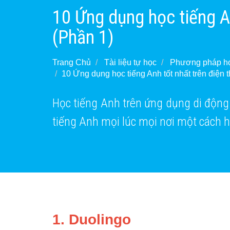
10 Ứng dụng học tiếng An
(Phần 1)
Trang Chủ
Tài liệu tự học
Phương pháp họ
10 Ứng dụng học tiếng Anh tốt nhất trên điện 
Học tiếng Anh trên ứng dụng di động 
tiếng Anh mọi lúc mọi nơi một cách 
1. Duolingo