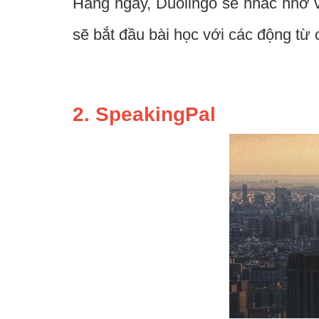
Hàng ngày, Duolingo sẽ nhắc nhở v
sẽ bắt đầu bài học với các động từ 
2. SpeakingPal