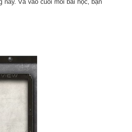
g này. Và vào cuối mỗi bài học, bạn