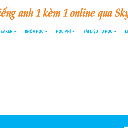
SPEAKER
KHÓA HỌC
HỌC PHÍ
TÀI LIỆU TỰ HỌC
L