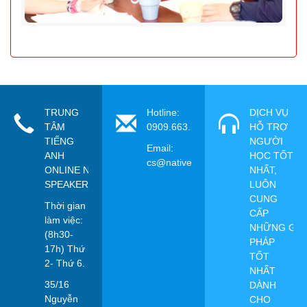
TRUNG
Hotline:
DỊCH VỤ
TÂM
0909.663.115
HỖ TRỢ
TIẾNG
NGƯỜI
Email:
ANH
HỌC TỐT
cs@nativespeaker.vn
ONLINE NATIVE
NHẤT,
SPEAKER
LUÔN
CUNG
Thời gian
CẤP
làm việc:
NHỮNG GIẢ
(8h30-
PHÁP
17h) Thứ
TỐT
2- Thứ 6.
NHẤT
35/16
DÀNH
Nguyễn
CHO