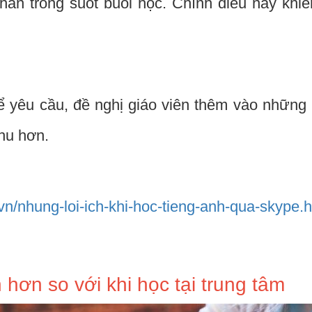
án trong suốt buổi học. Chính điều này khiến
thể yêu cầu, đề nghị giáo viên thêm vào nhữn
thu hơn.
.vn/nhung-loi-ich-khi-hoc-tieng-anh-qua-skype.
 hơn so với khi học tại trung tâm